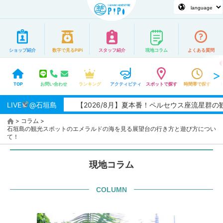
ショップ紹介
数字で見るPiPi
スタッフ紹介
現地コラム
よくある質問
TOP
お問い合わせ
ランキング
アクティビティ
スポットで探す
時間帯で探す
LIVE
@石垣島
【2026/8月】夏本番！ペルセウス座流星群の観測
>
コラム
>
石垣島の観光スポットのエメラルドの海を見る展望台の行き方と遊び方につい
て！
現地コラム
COLUMN