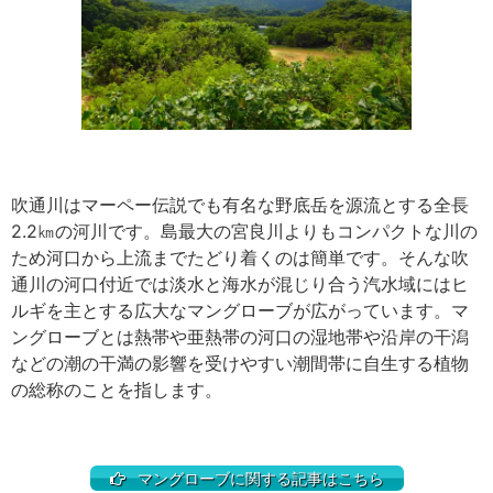
吹通川はマーペー伝説でも有名な野底岳を源流とする全長
2.2㎞の河川です。島最大の宮良川よりもコンパクトな川の
ため河口から上流までたどり着くのは簡単です。そんな吹
通川の河口付近では淡水と海水が混じり合う汽水域にはヒ
ルギを主とする広大なマングローブが広がっています。マ
ングローブとは熱帯や亜熱帯の河口の湿地帯や沿岸の干潟
などの潮の干満の影響を受けやすい潮間帯に自生する植物
の総称のことを指します。
マングローブに関する記事はこちら