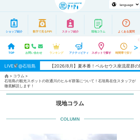
ショップ紹介
数字で見るPiPi
スタッフ紹介
現地コラム
よくある質問
TOP
お問い合わせ
ランキング
アクティビティ
スポットで探す
時間帯で探す
LIVE
@石垣島
【2026/8月】夏本番！ペルセウス座流星群の観
>
コラム
>
石垣島の観光スポットの吹通川のヒルギ群落について！石垣島在住スタッフが
徹底解説します！
現地コラム
COLUMN