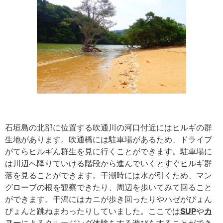
石垣島の北部に位置する吹通川の河口付近にはヒルギの群
生地があります。吹通橋には駐車場があるため、ドライブ
がてらヒルギん群生を見に行くことができます。駐車場に
は川辺へ降りていける階段から進んでいくとすぐヒルギ群
落を見ることができます。干潮時には水が引くため、マン
グローブの根を観察できたり、周辺を歩いてみて回ること
ができます。干潟にはカニが歩き回ったりやハゼがぴょん
ぴょんと跳ねまわったりしていました。ここでは
SUP
や
カ
ヌー
によるクルージング体験をする遊びをすることができ