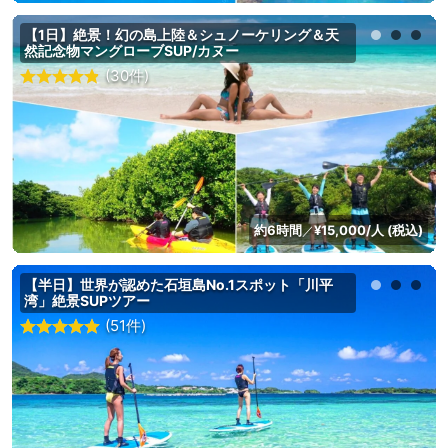
【1日】絶景！幻の島上陸＆シュノーケリング＆天
然記念物マングローブSUP/カヌー
(30件)
約6時間
¥15,000/人 (税込)
／
【半日】世界が認めた石垣島No.1スポット「川平
湾」絶景SUPツアー
(51件)