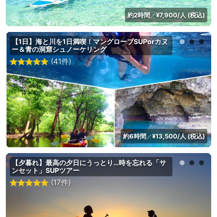
約2時間
¥7,900/人 (税込)
／
【1日】海と川を1日満喫！マングローブSUPorカヌ
ー＆青の洞窟シュノーケリング
(41件)
約6時間
¥13,500/人 (税込)
／
【夕暮れ】最高の夕日にうっとり…時を忘れる「サ
ンセット」SUPツアー
(17件)