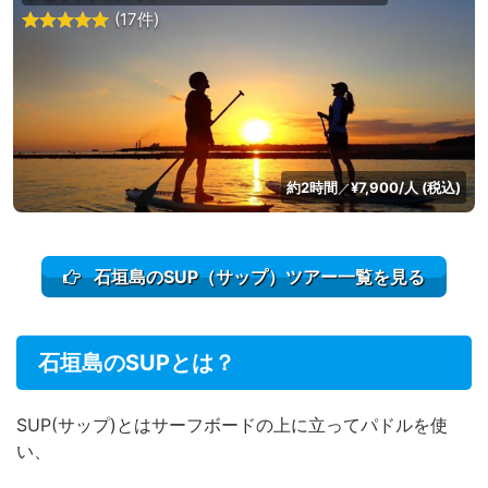
(17件)
約2時間
¥7,900/人 (税込)
／
石垣島のSUP（サップ）ツアー一覧を見る
石垣島のSUPとは？
SUP(サップ)とは
サーフボードの上に立ってパドルを使
い、