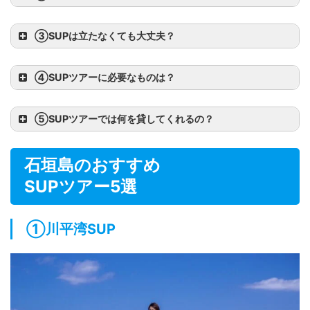
③
SUPは立たなくても大丈夫？
④
SUPツアーに必要なものは？
⑤
SUPツアーでは何を貸してくれるの？
石垣島のおすすめ
SUPツアー5選
①川平湾SUP