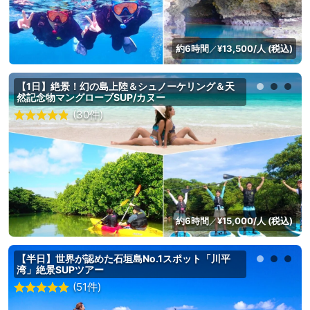
約6時間
¥13,500/人 (税込)
／
【1日】絶景！幻の島上陸＆シュノーケリング＆天
然記念物マングローブSUP/カヌー
(30件)
約6時間
¥15,000/人 (税込)
／
【半日】世界が認めた石垣島No.1スポット「川平
湾」絶景SUPツアー
(51件)