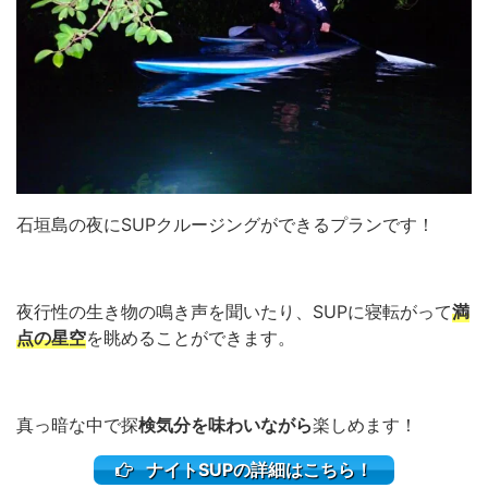
石垣島の夜にSUPクルージングができるプランです！
夜行性の生き物の鳴き声を聞いたり、SUPに寝転がって
満
点の星空
を眺めることができます。
真っ暗な中で探
検気分を味わいながら
楽しめます！
ナイトSUPの詳細はこちら！