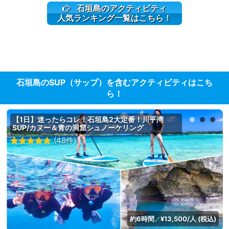
石垣島のアクティビティ
人気ランキング一覧はこちら！
石垣島のSUP（サップ）を含むアクティビティはこち
ら！
【1日】迷ったらコレ！石垣島2大定番！川平湾
SUP/カヌー＆青の洞窟シュノーケリング
(48件)
約6時間
¥13,500/人 (税込)
／