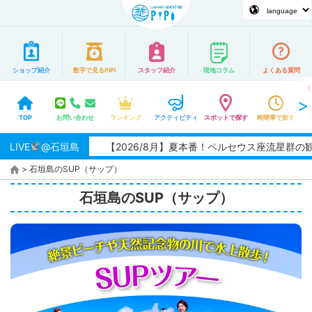
ショップ紹介
数字で見るPiPi
スタッフ紹介
現地コラム
よくある質問
TOP
お問い合わせ
ランキング
アクティビティ
スポットで探す
時間帯で探す
LIVE
【2026/8月】夏本番！ペルセウス座流星群の観測チャンス★
@石垣島
>
石垣島のSUP（サップ）
石垣島のSUP（サップ）