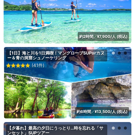
約2時間
¥7,900/人 (税込)
／
【1日】海と川を1日満喫！マングローブSUPorカヌ
ー＆青の洞窟シュノーケリング
(41件)
約6時間
¥13,500/人 (税込)
／
【夕暮れ】最高の夕日にうっとり…時を忘れる「サ
ンセット」SUPツアー