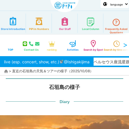
Store Introduction
PiPi in Numbers
Our Staff
Local Column
Frequently Asked
Questions
TOP
Contact Us
ranking
Activities
Search by Spot
Search by time zon
live (esp. concert, show, etc.)
【2026/8月】夏本番！ペルセウス座流星群の
@Ishigakijima
>
直近の石垣島の天気＆ツアーの様子（2025/10/08）
石垣島の様子
Diary