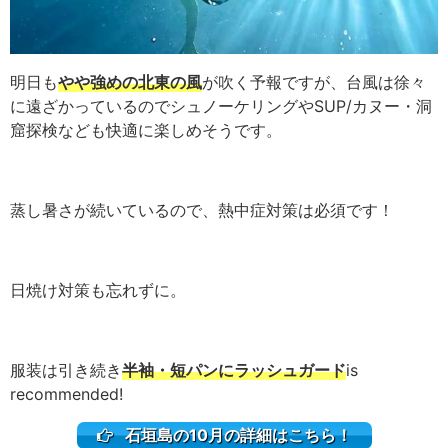
明日も
やや強めの北東の風
が吹く予報ですが、台風は徐々
に遠ざかっているのでシュノーケリングやSUP/カヌー・洞
窟探検なども快適に楽しめそうです。
蒸し暑さが続いているので、熱中症対策は必須です！
日焼け対策も忘れずに。
服装は引き続き
半袖・短パンにラッシュガード
is
recommended!
石垣島の10月の詳細はこちら！