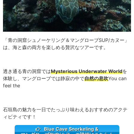
「青の洞窟シュノーケリング＆マングローブSUP/カヌー」
は、海と森の両方を楽しめる贅沢なツアーです。
透き通る青の洞窟では
Mysterious Underwater World
を
体験し、マングローブでは静寂の中で
自然の息吹
You can
feel the
石垣島の魅力を一日でたっぷり味わえるおすすめのアクテ
ィビティです！
Blue Cave Snorkeling &