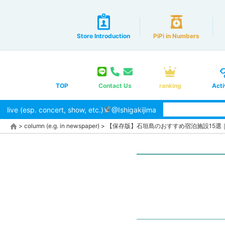
Store Introduction
PiPi in Numbers
TOP
Contact Us
ranking
Acti
live (esp. concert, show, etc.)
@Ishigakijima
>
column (e.g. in newspaper)
>
【保存版】石垣島のおすすめ宿泊施設15選