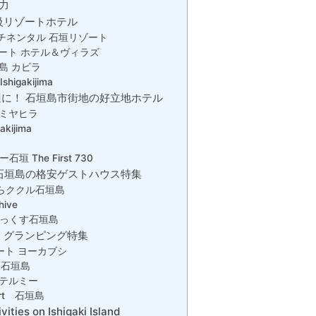
力
級リゾートホテル
チネンタル 石垣リゾート
ート ホテル＆ヴィラズ
島 カビラ
Ishigakijima
に！ 石垣島市街地の好立地ホテル
ルミヤヒラ
gakijima
 The First 730
石垣島の格安ゲストハウス特集
らククル石垣島
ive
っくす石垣島
 グランピング特集
ート ヨーカブシ
 石垣島
テルミー
sort 石垣島
ivities on Ishigaki Island