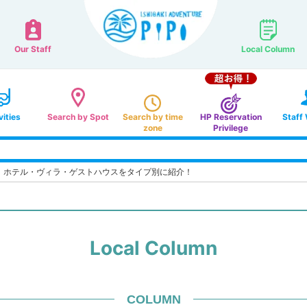
Our Staff
Local Column
vities
Search by Spot
Search by time
HP Reservation
Staff
zone
Privilege
｜ホテル・ヴィラ・ゲストハウスをタイプ別に紹介！
Local Column
COLUMN