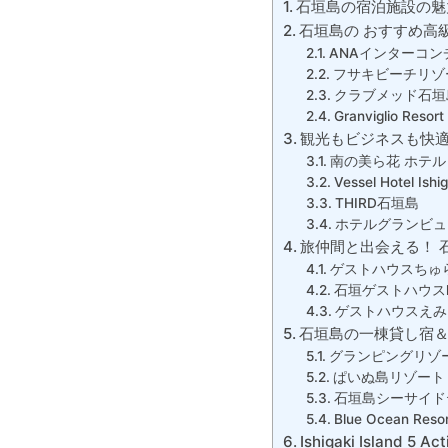
石垣島の宿泊施設の魅
石垣島の おすすめ高
ANAインターコン
フサキビーチリゾ
クラブメッド石垣
Granviglio Resort 
観光もビジネスも快適
南の美ら花 ホテ
Vessel Hotel Ishi
THIRD石垣島
ホテルグランビュー石垣
旅仲間と出会える！ 
ゲストハウスちゅ
石垣ゲストハウスh
ゲストハウスえみ
石垣島の一棟貸し宿＆
グランピングリゾ
ぱいぬ島リゾート
石垣島シーサイド
Blue Ocean Re
Ishigaki Island 5 Act