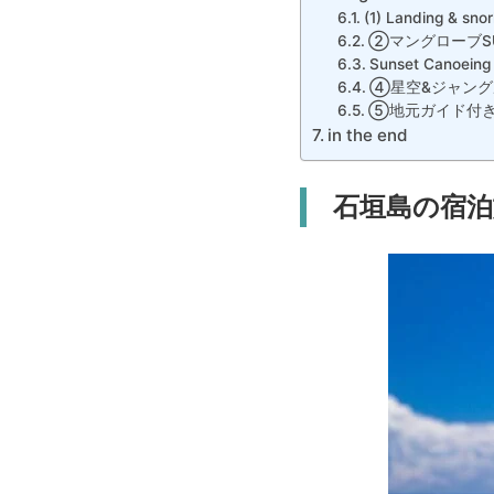
(1) Landing & sno
②マングローブS
Sunset Canoeing
④星空&ジャング
⑤地元ガイド付き
in the end
石垣島の宿泊