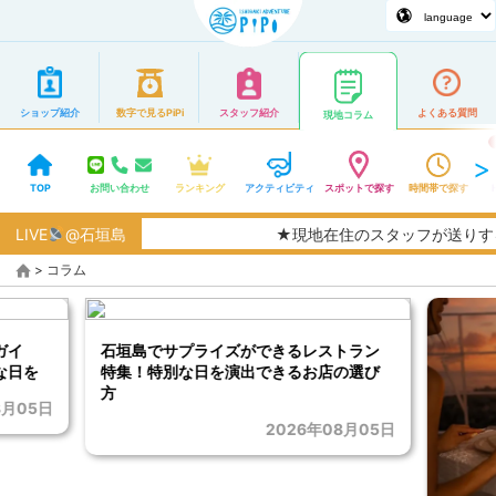
ショップ紹介
数字で見るPiPi
スタッフ紹介
よくある質問
現地コラム
TOP
お問い合わせ
ランキング
アクティビティ
スポットで探す
時間帯で探す
LIVE
@石垣島
★現地在住のスタッフが送りす
>
コラム
ガイ
石垣島でサプライズができるレストラン
な日を
特集！特別な日を演出できるお店の選び
方
8月05日
2026年08月05日