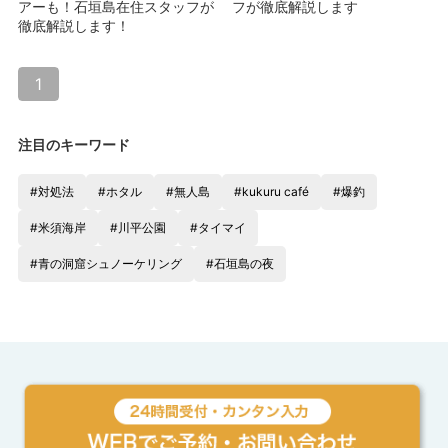
アーも！石垣島在住スタッフが
フが徹底解説します
徹底解説します！
1
注目のキーワード
#対処法
#ホタル
#無人島
#kukuru café
#爆釣
#米須海岸
#川平公園
#タイマイ
#青の洞窟シュノーケリング
#石垣島の夜