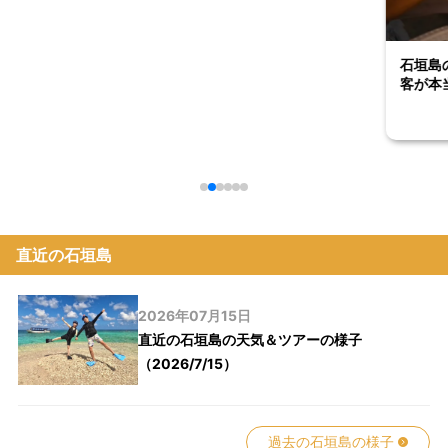
石垣島
客が本
直近の石垣島
2026年07月15日
直近の石垣島の天気＆ツアーの様子
（2026/7/15）
過去の石垣島の様子