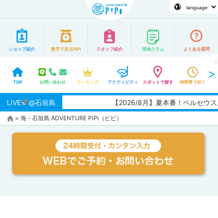
ショップ紹介
数字で見るPiPi
スタッフ紹介
現地コラム
よくある質問
TOP
お問い合わせ
ランキング
アクティビティ
スポットで探す
時間帯で探す
LIVE
@石垣島
【2026/8月】夏本番！ペルセ
>
海 - 石垣島 ADVENTURE PiPi（ピピ）