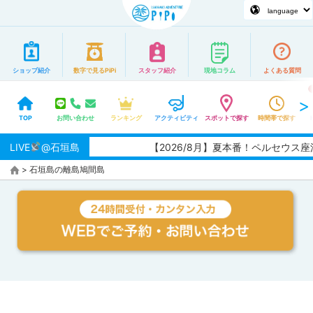
ショップ紹介
数字で見るPiPi
スタッフ紹介
現地コラム
よくある質問
TOP
お問い合わせ
ランキング
アクティビティ
スポットで探す
時間帯で探す
LIVE
@石垣島
【2026/8月】夏本番！ペルセウス
>
石垣島の離島
鳩間島