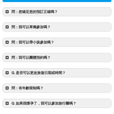
問：您確定您的預訂正確嗎？
如果您已收到預訂確
問：我可以單獨參加嗎？
認電子郵件，您的預訂即告完成
非常歡迎您。
如果未達到活動的容納量，則會取
問：我可以帶小孩參加嗎？
消參觀。
A.
每個計劃都有年齡限制。
問：我可以團體預約嗎？
有多種套裝行程可供選擇，是兒童和家庭的理想選擇。
請透過電話、官方專線或電子郵件與我們聯絡！
可能。
根據您的需求
Q. 是否可以更改旅遊日期或時間？
和願望量身打造的計劃
當然有可能。
問：有年齡限制嗎？
答：請參閱個別旅遊頁面。
Q. 如果我懷孕了，我可以參加旅行團嗎？
*為了方便客戶。
若取消而非變更
請注意以下所述的取消
政策可能適用。