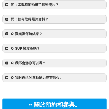
A.
休息區附近有幾家餐廳。
您可以選擇在任何一家餐廳
*即使下雨或陰天，一般也會舉辦參觀活動。
問：參觀期間拍攝了哪些照片？
用餐。此外、
八重山群島是炎熱潮濕的亞熱帶地區。自
本餐廳開幕以來
基於食物衛生理由，不提供午餐。
資料免
問：如何取得照片資料？
費提供。
*請注意，由於活動商店漠視食品衛生法，所提供的午餐
因食物儲存和管理不善而導致食物中毒的案例屢見不
鮮。
Q. 觀光團何時結束？
答：請參閱各團參考行程表。
請就容量問題諮詢我們。
Q. SUP 難度高嗎？
即使是初學者也能享受的東西。
Q. 我不會游泳可以嗎？
請放心，在水上遊覽時，您一定會被要求穿著救生
Q. 我對自己的運動能力沒有信心。
衣。
即使對運動沒有信心的人也可
以享受這個計劃！
~ 關於預約和參與。