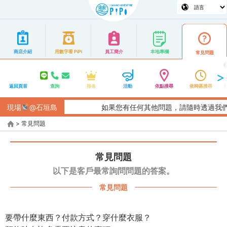
商店介紹
用數字看 PiPi
員工簡介
本地專欄
常見問題
返回頁首
查詢
排名
活動
依點搜尋
依時區搜尋
現場
@石垣島
如果您有任何其他問題，請隨時透過我們的聯絡表單
>
常見問題
常見問題
以下是客戶最常詢問問題的答案。
常見問題
要帶什麼東西？付款方式？穿什麼衣服？