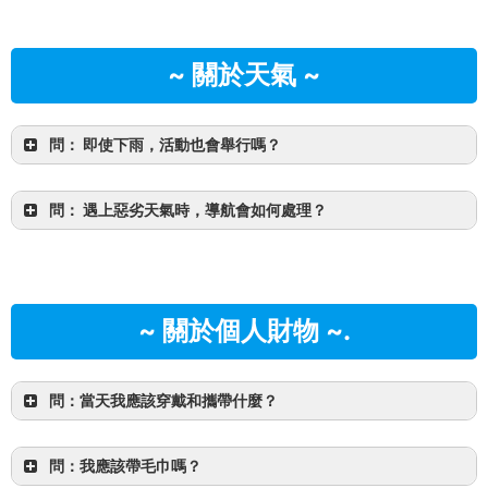
~ 關於天氣 ~
問： 即使下雨，活動也會舉行嗎？
在安全的情況下，即使下雨也會進行導覽。
問： 遇上惡劣天氣時，導航會如何處理？
基本上，活動無論天晴下雨都會
舉行。
它會因風浪等
各種因素而變化。
我們可以建議當天不受影響的替代場地。
導覽可能會取消。
如果旅
行取消，我們將與您聯繫。
~ 關於個人財物 ~.
問：當天我應該穿戴和攜帶什麼？
問：我應該帶毛巾嗎？
請事先穿戴好。
您只需要攜帶三樣基本物品：飲