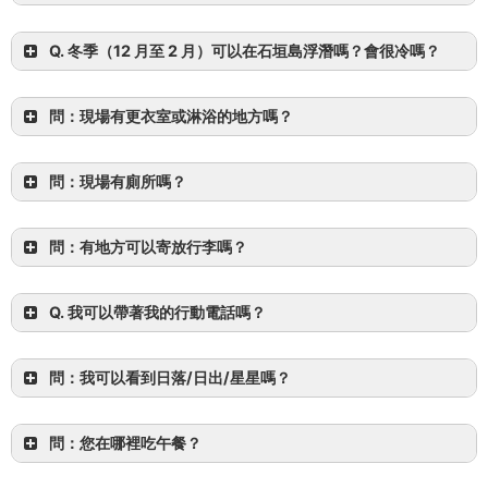
定期安全訓練
在每個場地安裝 AED。
大多數的導覽都會弄濕衣服。
如果
Q. 冬季（12 月至 2 月）可以在石垣島浮潛嗎？會很冷嗎？
您不介意濕身，請穿著適當的衣服
(例如泳衣、護疹衣和
來自縣。
安全措施優良的海域休閒提供者
您可以放心，
運動服）。
我們已獲得以下認證
A. 與大陸相比，石垣島的冬天相對溫和、
可以浮潛。
也
問：現場有更衣室或淋浴的地方嗎？
是在冬天。
可免費租借潛水衣。
濕衣可讓您在冬季水域
浮潛。
A. 適用於荒野領域、
現場不提供更衣室和淋浴設備。
請
問：現場有廁所嗎？
在參加遊覽前更換可以濕透的衣服。參加皮皮島之旅的
賓客有：
石垣島淋浴站
免費（不包括便利設施）。
A.
基本上，我們會在荒野中進行這項工作、
附近沒有廁
問：有地方可以寄放行李嗎？
所。
請確保在參加前已預先付款。
*不包括某些觀光團。
A.
不要太大。
如果是這種情況，我們會把它們放在接送
Q. 我可以帶著我的行動電話嗎？
車上，並在遊覽期間上鎖。
攜帶個人物品（包括行動電話）進入
問：我可以看到日落/日出/星星嗎？
場地，風險自負。
「绝对」是無法承諾的。
問：您在哪裡吃午餐？