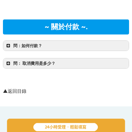
料、毛巾和換洗衣物！
A. 請攜帶此物，以便在參觀後擦拭濕透的身體。
~ 關於付款 ~.
問：如何付款？
A.
預付卡付款、
或
當天現金付款
以下是一個範例。
問： 取消費用是多少？
▲返回目錄
參加日的前一天：免費
參加當日：團費的 100
擅自取消：團費的 100%