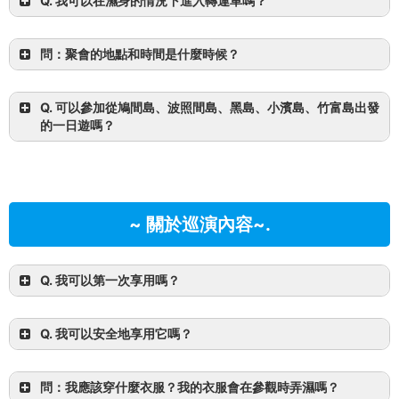
Q. 我可以在濕身的情況下進入轉運車嗎？
InterContinental Resort）免費接送。
如果您從其他地
區來，請與我們聯繫或使用租車或當地巴士。
石垣港碼
A.
是的。
即使您在接送車內是濕的。
夹带
規格如下。
頭。
請在以下地址集合。如果您有租車
地方議會
請隨時
問：聚會的地點和時間是什麼時候？
與我們聯繫，瞭解有關計劃的詳細資訊。
取決於您參加的旅行團和您的住宿地點。
Q. 可以參加從鳩間島、波照間島、黑島、小濱島、竹富島出發
的一日遊嗎？
請注意，可能無法為您提供指引。
~ 關於巡演內容~.
Q. 我可以第一次享用嗎？
您當然可以盡情享受。
超過 95% 的參加者都
Q. 我可以安全地享用它嗎？
是初學者。
徹底的導覽交付，讓您安全放心地享受。
問：我應該穿什麼衣服？我的衣服會在參觀時弄濕嗎？