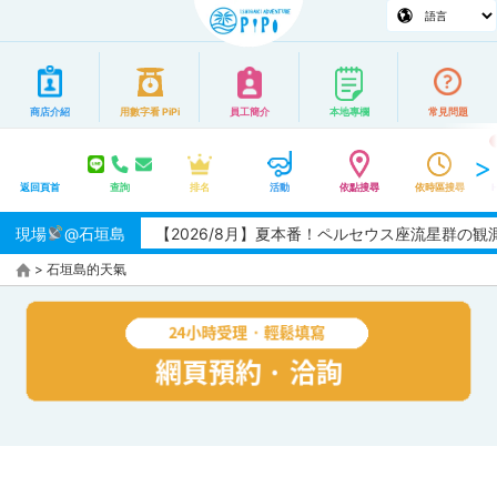
商店介紹
用數字看 PiPi
員工簡介
本地專欄
常見問題
返回頁首
查詢
排名
活動
依點搜尋
依時區搜尋
現場
@石垣島
【2026/8月】夏本番！ペルセウス座流星群の
>
石垣島的天氣