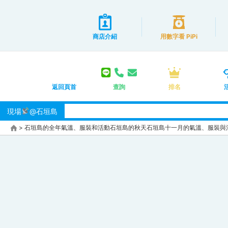
商店介紹
用數字看 PiPi
返回頁首
查詢
排名
現場
@石垣島
>
石垣島的全年氣溫、服裝和活動
石垣島的秋天
石垣島十一月的氣溫、服裝與