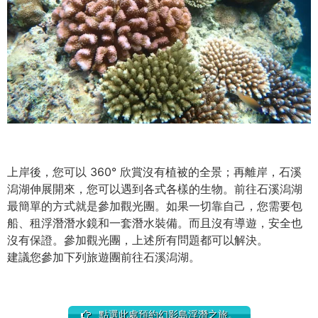
上岸後，您可以 360° 欣賞沒有植被的全景；再離岸，石溪
潟湖伸展開來，您可以遇到各式各樣的生物。前往石溪潟湖
最簡單的方式就是參加觀光團。如果一切靠自己，您需要包
船、租浮潛潛水鏡和一套潛水裝備。而且沒有導遊，安全也
沒有保證。參加觀光團，上述所有問題都可以解決。
建議您參加下列旅遊團前往石溪潟湖。
點選此處預約幻影島浮潛之旅。