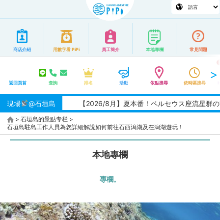
商店介紹
用數字看 PiPi
員工簡介
本地專欄
常見問題
返回頁首
查詢
排名
活動
依點搜尋
依時區搜尋
現場
@石垣島
【2026/8月】夏本番！ペルセウス座流星群の観測チ
>
石垣島的景點
专栏
>
石垣島駐島工作人員為您詳細解說如何前往石西潟湖及在潟湖遊玩！
本地專欄
專欄。