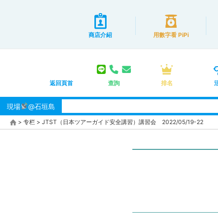
商店介紹
用數字看 PiPi
返回頁首
查詢
排名
現場
@石垣島
>
专栏
>
JTST（日本ツアーガイド安全講習）講習会 2022/05/19-22