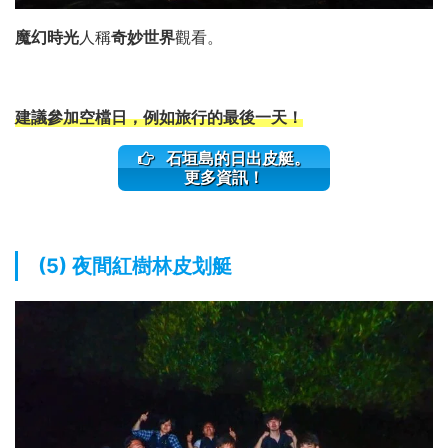
魔幻時光
人稱
奇妙世界
觀看。
建議參加空檔日，例如旅行的最後一天！
石垣島的日出皮艇。
更多資訊！
(5) 夜間紅樹林皮划艇