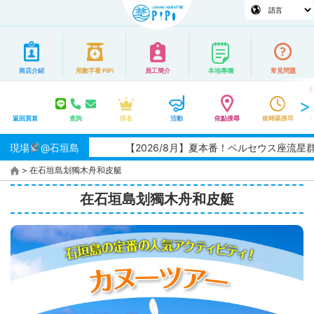
商店介紹
用數字看 PiPi
員工簡介
本地專欄
常見問題
返回頁首
查詢
排名
活動
依點搜尋
依時區搜尋
現場
@石垣島
【2026/8月】夏本番！ペルセウス座流星群の観測チャンス
>
在石垣島划獨木舟和皮艇
在石垣島划獨木舟和皮艇