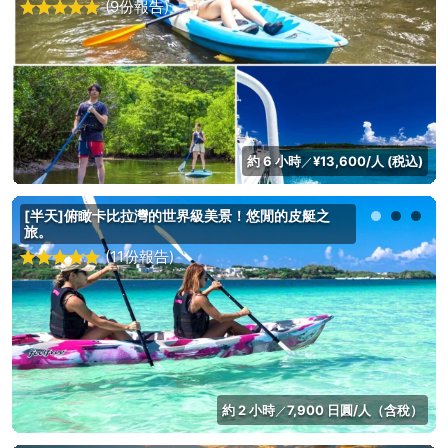
(9份報告)
約 6 小時
¥13,600/人 (税込)
／
[半天]俯瞰卡比拉灣的世界級美景！悠閒的皮艇之
旅。
(11份報告)
約 2 小時
7,900 日圓/人（含稅）
／