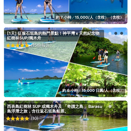
約 7 小時
15,000/人（含稅）（含稅）
／
[1天] 征服石垣島的熱門景點！神平灣 x 天然紀念物
紅樹林SUP/獨木舟
(15份報告)
約 6 小時
15,000 日圓/人（含稅）
／
西表島紅樹林 SUP 或獨木舟及 「奇蹟之島 」Barasu
島浮潛之旅，含往返石垣島船票。
(10)