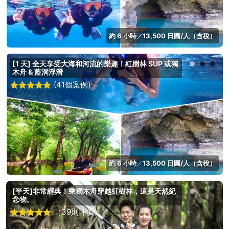
約 6 小時
13,500 日圓/人（含稅）
／
[1 天] 全天享受大海和河流的樂趣！紅樹林 SUP 或獨
木舟 & 藍洞浮潛
(41個案例)
約 6 小時
13,500 日圓/人（含稅）
／
[半天]非常經典！乘獨木舟穿越紅樹林，這是天然紀
念物。
（39則評價）