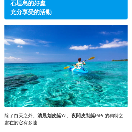
石垣島的好處
充分享受的活動
除了白天之外。
清晨划皮艇
Ya、
夜間皮划艇
PiPi 的獨特之
處在於它有多達