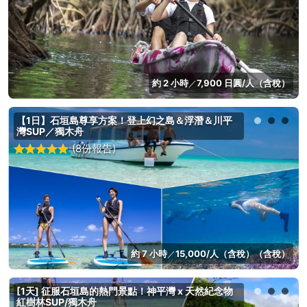
約 2 小時
7,900 日圓/人（含稅）
／
【1日】石垣島尊享方案！登上幻之島＆浮潛＆川平
灣SUP／獨木舟
(8份報告)
約 7 小時
15,000/人（含稅）（含稅）
／
[1天] 征服石垣島的熱門景點！神平灣 x 天然紀念物
紅樹林SUP/獨木舟