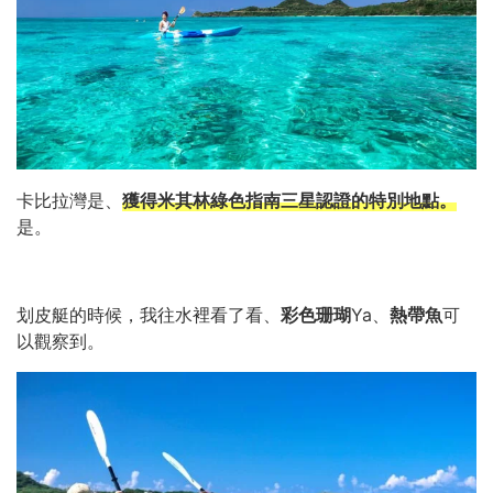
卡比拉灣是、
獲得米其林綠色指南三星認證的特別地點。
是。
划皮艇的時候，我往水裡看了看、
彩色珊瑚
Ya、
熱帶魚
可
以觀察到。