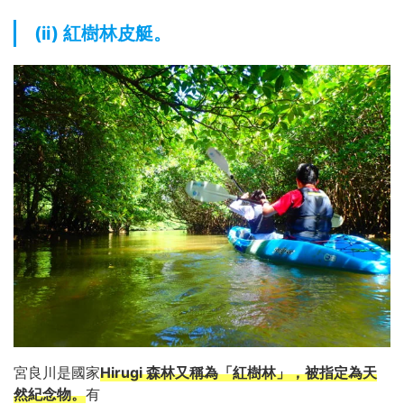
(ii) 紅樹林皮艇。
宮良川是國家
Hirugi 森林又稱為「紅樹林」，被指定為天
然紀念物。
有