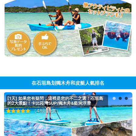
在石垣島划獨木舟和皮艇人氣排名
[1天] 如果您有疑問，這裡是您的不二之選！石垣島
的2大景點！卡比菈灣SUP/獨木舟&藍洞浮潛
（48則評價）