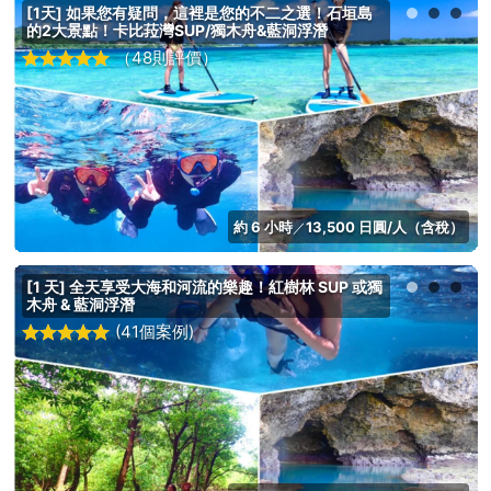
[1天] 如果您有疑問，這裡是您的不二之選！石垣島
的2大景點！卡比菈灣SUP/獨木舟&藍洞浮潛
（48則評價）
約 6 小時
13,500 日圓/人（含稅）
／
[1 天] 全天享受大海和河流的樂趣！紅樹林 SUP 或獨
木舟 & 藍洞浮潛
(41個案例)