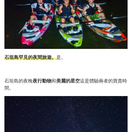
石垣島罕見的夜間旅遊。
是。
石垣島的夜晚
夜行動物
和
美麗的星空
這是體驗兩者的寶貴時
間。