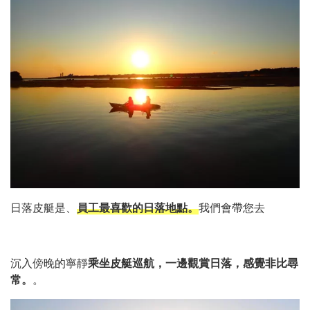
日落皮艇是、
員工最喜歡的日落地點。
我們會帶您去
沉入傍晚的寧靜
乘坐皮艇巡航，一邊觀賞日落，感覺非比尋
常。
。