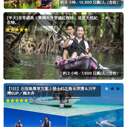
約 6 小時
13,500 日圓/人（含稅）
／
[半天]非常經典！乘獨木舟穿越紅樹林，這是天然紀
念物。
（39則評價）
約 2 小時
7,900 日圓/人（含稅）
／
【1日】石垣島尊享方案！登上幻之島＆浮潛＆川平
灣SUP／獨木舟
(8份報告)