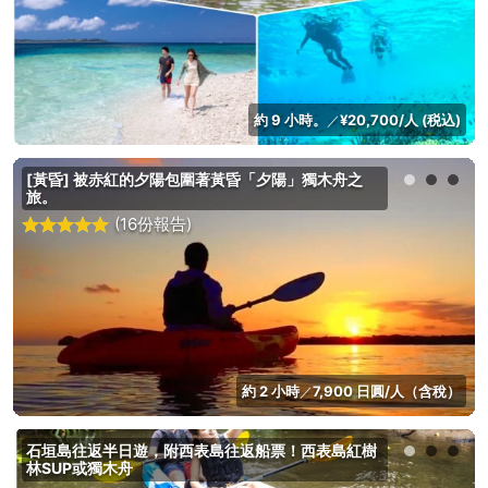
約 9 小時。
¥20,700/人 (税込)
／
[黃昏] 被赤紅的夕陽包圍著黃昏「夕陽」獨木舟之
旅。
(16份報告)
約 2 小時
7,900 日圓/人（含稅）
／
石垣島往返半日遊，附西表島往返船票！西表島紅樹
林SUP或獨木舟