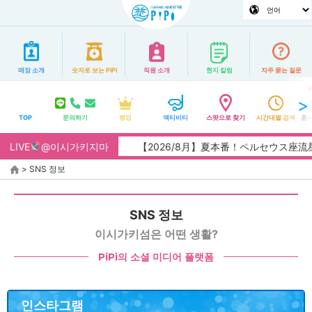
매장 소개
숫자로 보는 PiPi
직원 소개
현지 칼럼
자주 묻는 질문
TOP
문의하기
랭킹
액티비티
스팟으로 찾기
시간대별 검색
홈페
LIVE
@이시가키지마
【2026/8月】夏本番！ペルセウス座流
>
SNS 정보
SNS 정보
이시가키섬은 어떤 생활?
PiPi의 소셜 미디어 플랫폼
인스타그램