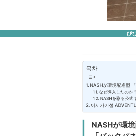
ぴ
목차
NASHが環境配慮型 「
なぜ導入したのか
NASHを彩る公式
이시가키섬 ADVENTUR
NASHが環
「バックパネル