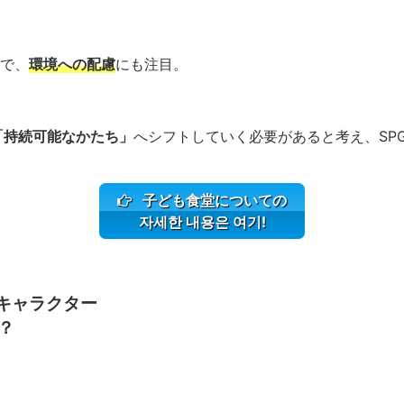
で、
環境への配慮
にも注目。
「持続可能なかたち」
へシフトしていく必要があると考え、SP
子ども食堂についての
자세한 내용은 여기!
式キャラクター
？