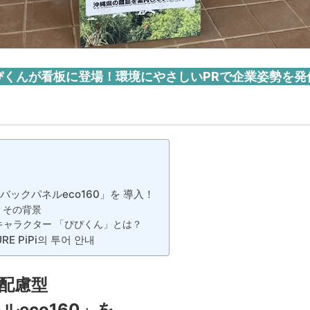
ぴくんが看板に登場！環境にやさしいPRで企業姿勢を発
バックパネルeco160」を 導入！
？その背景
キャラクター 「ぴぴくん」とは？
E PiPi의 투어 안내
境配慮型
eco160」を