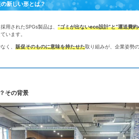
促の新しい形とは？
採用されたSPGs製品は、
“ゴミが出ないeco設計”と“運送費約
えています。
でなく、
販促そのものに意味を持たせた
取り組みが、企業姿勢
？その背景