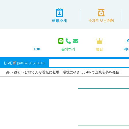
매장 소개
숫자로 보는 PiPi
TOP
문의하기
랭킹
액
LIVE
@이시가키지마
>
칼럼
>
ぴぴくんが看板に登場！環境にやさしいPRで企業姿勢を発信！