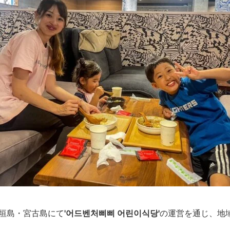
石垣島・宮古島にて
'어드벤처삐삐 어린이식당'
の運営を通じ、地