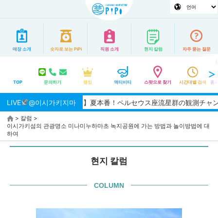
매장 소개
숫자로 보는 PiPi
직원 소개
현지 칼럼
자주 묻는 질문
TOP
문의하기
랭킹
액티비티
스팟으로 찾기
시간대별 검색
홈페
LIVE
【2026/8月】夏本番！ペルセウス座流星群の観測チャンス
@이시가키지마
>
칼럼
>
이시가키섬의 관광명소 미나미누하마초 녹지공원에 가는 방법과 놀이방법에 대
하여
현지 칼럼
COLUMN