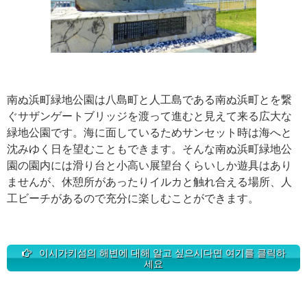
南ぬ浜町緑地公園は八島町と人工島である南ぬ浜町とを繋
ぐサザンゲートブリッジを渡って進むと見えて来る広大な
緑地公園です。海に面しているためサンセット時は海へと
沈みゆく日を望むこともできます。そんな南ぬ浜町緑地公
園の園内には滑り台と小高い展望台くらいしか遊具はあり
ませんが、休憩所があったりイルカと触れ合える場所、人
工ビーチがあるので充分に楽しむことができます。
이시가키섬의 해변에 대해 알고 싶으시다면 여기를 클릭하
세요