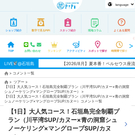
ショップ紹介
数字で見るPiPi
スタッフ紹介
現地コラム
よくある質問
TOP
お問い合わせ
ランキング
アクティビティ
スポットで探す
時間帯で探す
LIVE
@石垣島
【2026/8月】夏本番！ペルセウス座
>
コメント一覧
>
ツアー
>
【1日】大人気コース！石垣島完全制覇プラン（川平湾SUP/カヌー×青の洞窟
シュノーケリング×マングローブSUP/カヌー）
>
【1日】大人気コース！石垣島完全制覇プラン（川平湾SUP/カヌー×青の洞窟
シュノーケリング×マングローブSUP/カヌー）コメント一覧
【1日】大人気コース！石垣島完全制覇プ
ラン（川平湾SUP/カヌー×青の洞窟シュ
ノーケリング×マングローブSUP/カヌ