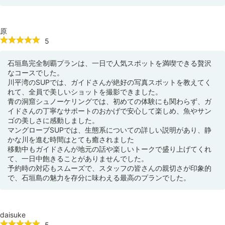
原
5
石垣島完全制覇プランは、一日で人気スポットを満喫できる贅沢
なコースでした。
川平湾のSUPでは、ガイドさんが絶好の写真スポットを教えてく
れて、全員で美しいショットを撮影できました。
青の洞窟シュノーケリングでは、初めての体験にも関わらず、ガ
イドさんの丁寧なサポートのおかげで安心して楽しめ、魚やサン
ゴの美しさに感動しました。
マングローブSUPでは、生態系についての詳しい説明があり、静
かな川を進む時間はとても癒されました
移動中もガイドさんが地元の話や楽しいトークで盛り上げてくれ
て、一日中飽きることがありませんでした。
予約時の対応もスムーズで、スタッフの皆さんの親切さが印象的
で、石垣島の魅力を存分に味わえる最高のプランでした。
daisuke
5