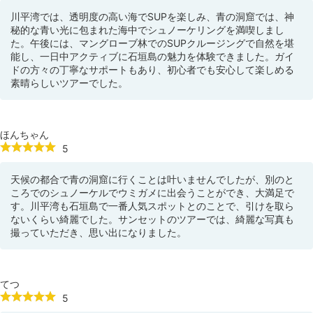
川平湾では、透明度の高い海でSUPを楽しみ、青の洞窟では、神
秘的な青い光に包まれた海中でシュノーケリングを満喫しまし
た。午後には、マングローブ林でのSUPクルージングで自然を堪
能し、一日中アクティブに石垣島の魅力を体験できました。ガイ
ドの方々の丁寧なサポートもあり、初心者でも安心して楽しめる
素晴らしいツアーでした。
ほんちゃん
5
天候の都合で青の洞窟に行くことは叶いませんでしたが、別のと
ころでのシュノーケルでウミガメに出会うことができ、大満足で
す。川平湾も石垣島で一番人気スポットとのことで、引けを取ら
ないくらい綺麗でした。サンセットのツアーでは、綺麗な写真も
撮っていただき、思い出になりました。
てつ
5