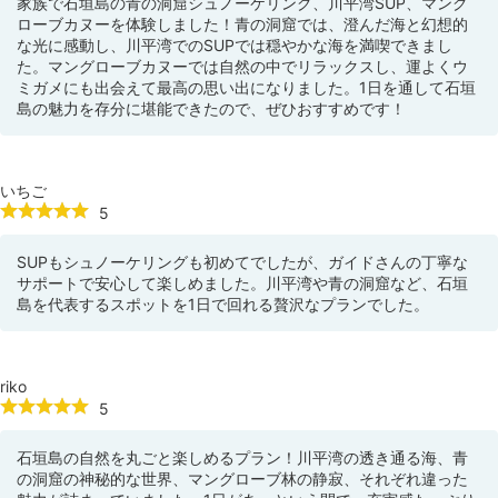
家族で石垣島の青の洞窟シュノーケリング、川平湾SUP、マング
ローブカヌーを体験しました！青の洞窟では、澄んだ海と幻想的
な光に感動し、川平湾でのSUPでは穏やかな海を満喫できまし
た。マングローブカヌーでは自然の中でリラックスし、運よくウ
ミガメにも出会えて最高の思い出になりました。1日を通して石垣
島の魅力を存分に堪能できたので、ぜひおすすめです！
いちご
5
SUPもシュノーケリングも初めてでしたが、ガイドさんの丁寧な
サポートで安心して楽しめました。川平湾や青の洞窟など、石垣
島を代表するスポットを1日で回れる贅沢なプランでした。
riko
5
石垣島の自然を丸ごと楽しめるプラン！川平湾の透き通る海、青
の洞窟の神秘的な世界、マングローブ林の静寂、それぞれ違った