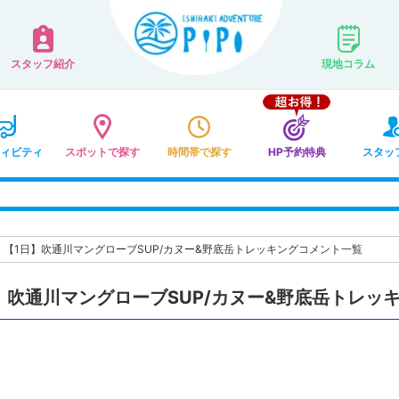
スタッフ紹介
現地コラム
ィビティ
スポットで探す
時間帯で探す
HP予約特典
スタッ
>
【1日】吹通川マングローブSUP/カヌー&野底岳トレッキングコメント一覧
】吹通川マングローブSUP/カヌー&野底岳トレッ