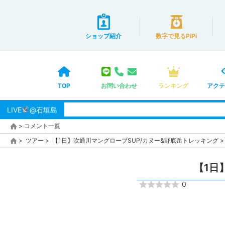
ショップ紹介
数字で見るPiPi
TOP
お問い合わせ
ランキング
アクテ
LIVE
@石垣島
>
コメント一覧
>
ツアー
>
【1日】吹通川マングローブSUP/カヌー&野底岳トレッキング
【1日
0