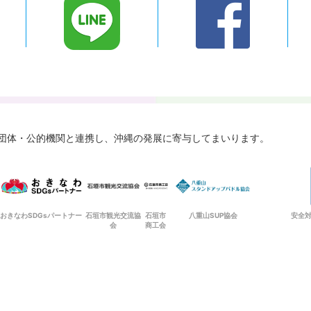
々な団体・公的機関と連携し、
沖縄の発展に寄与してまいります。
おきなわSDGsパートナー
石垣市観光交流協
石垣市
八重山SUP協会
安全
会
商工会