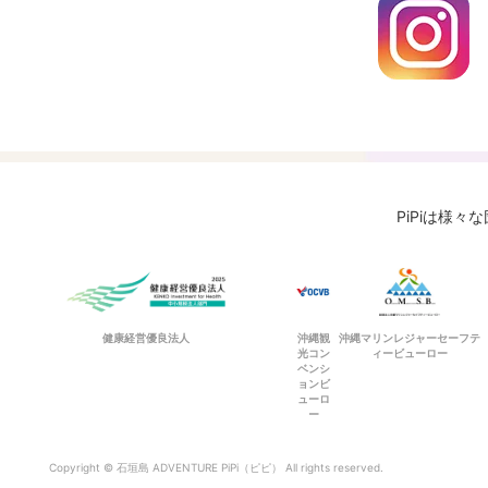
PiPiは様
健康経営優良法人
沖縄観
沖縄マリンレジャーセーフテ
光コン
ィービューロー
ベンシ
ョンビ
ューロ
ー
Copyright © 石垣島 ADVENTURE PiPi（ピピ） All rights reserved.