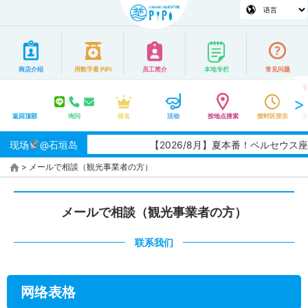
商店介绍
用数字看 PiPi
员工简介
本地专栏
常见问题
返回顶部
询问
排名
活动
按地点搜索
按时区搜索
现场
@石垣岛
【2026/8月】夏本番！ペルセウス
>
メールで相談（観光事業者の方）
メールで相談（観光事業者の方）
联系我们
网络表格