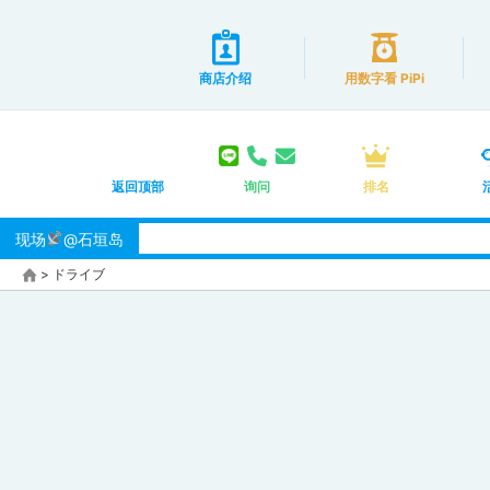
商店介绍
用数字看 PiPi
返回顶部
询问
排名
现场
@石垣岛
>
ドライブ