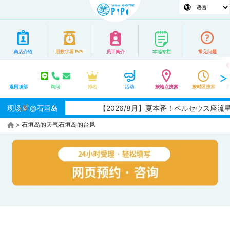
商店介绍
用数字看 PiPi
员工简介
本地专栏
常见问题
返回顶部
询问
排名
活动
按地点搜索
按时区搜索
现场
@石垣岛
【2026/8月】夏本番！ペルセウス座
>
石垣岛的天气
石垣岛的台风