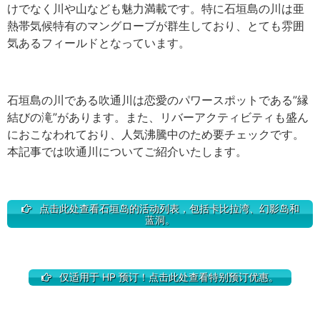
けでなく川や山なども魅力満載です。特に石垣島の川は亜
熱帯気候特有のマングローブが群生しており、とても雰囲
気あるフィールドとなっています。
石垣島の川である吹通川は恋愛のパワースポットである”縁
結びの滝”があります。また、リバーアクティビティも盛ん
におこなわれており、人気沸騰中のため要チェックです。
本記事では吹通川についてご紹介いたします。
点击此处查看石垣岛的活动列表，包括卡比拉湾、幻影岛和
蓝洞。
仅适用于 HP 预订！点击此处查看特别预订优惠。