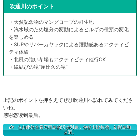
吹通川のポイント
・天然記念物のマングローブの群生地
・汽水域のため塩分の変動によるヒルギの種類の変化
を楽しめる
・SUPやリバーカヤックによる躍動感あるアクティビ
ティ体験
・北風の強い冬場もアクティビティ催行OK
・縁結びの滝”屋比久の滝”
上記のポイントを押さえてぜひ吹通川へ訪れてみてくださ
いね。
感谢您读到最后。
点击此处查看石垣岛的活动列表，包括卡比拉湾、幻影岛和
蓝洞。