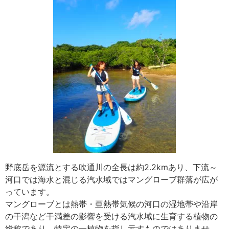
野底岳を源流とする吹通川の全長は約2.2kmあり、下流～
河口では海水と混じる汽水域ではマングローブ群落が広が
っています。
マングローブとは熱帯・亜熱帯気候の河口の湿地帯や沿岸
の干潟など干満差の影響を受ける汽水域に生育する植物の
総称であり、特定の一植物を指し示すものではありませ