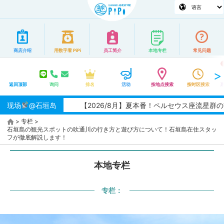
商店介绍
用数字看 PiPi
员工简介
本地专栏
常见问题
返回顶部
询问
排名
活动
按地点搜索
按时区搜索
现场
@石垣岛
【2026/8月】夏本番！ペルセウス座流星群の観測
>
专栏
>
石垣島の観光スポットの吹通川の行き方と遊び方について！石垣島在住スタッ
フが徹底解説します！
本地专栏
专栏：