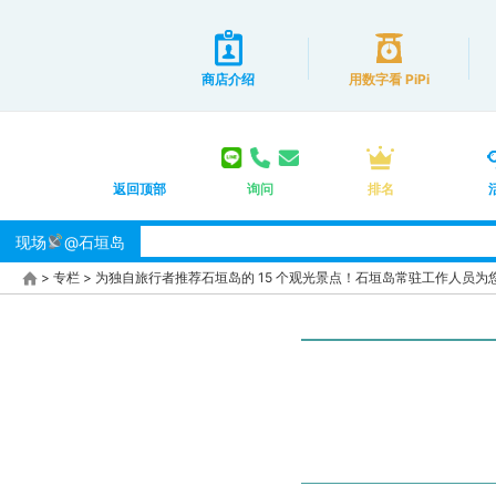
商店介绍
用数字看 PiPi
返回顶部
询问
排名
现场
@石垣岛
>
专栏
>
为独自旅行者推荐石垣岛的 15 个观光景点！石垣岛常驻工作人员为