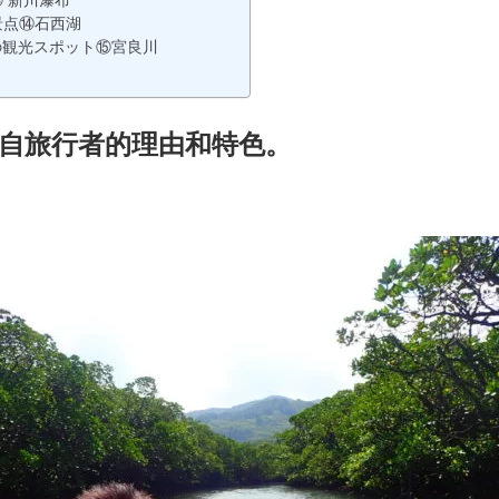
 新川瀑布
景点⑭石西湖
の観光スポット⑮宮良川
自旅行者的理由和特色。