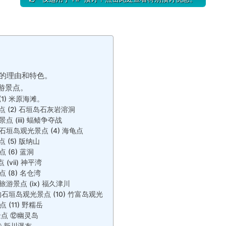
的理由和特色。
旅游景点。
1) 米原海滩。
 (2) 石垣岛石灰岩溶洞
 (iii) 蝠鲼争夺战
垣岛观光景点 (4) 海龟点
(5) 版纳山
(6) 蓝洞
vii) 神平湾
 (8) 名仓湾
游景点 (ix) 福久津川
垣岛观光景点 (10) 竹富岛观光
(11) 野糯岳
点 ⑫幽灵岛