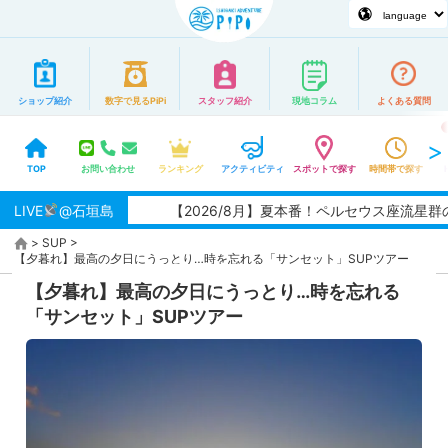
ショップ紹介
数字で見るPiPi
スタッフ紹介
現地コラム
よくある質問
TOP
お問い合わせ
ランキング
アクティビティ
スポットで探す
時間帯で探す
LIVE
@石垣島
【2026/8月】夏本番！ペルセウス座流星群の観
>
SUP
>
【夕暮れ】最高の夕日にうっとり…時を忘れる「サンセット」SUPツアー
【夕暮れ】最高の夕日にうっとり…時を忘れる
「サンセット」SUPツアー