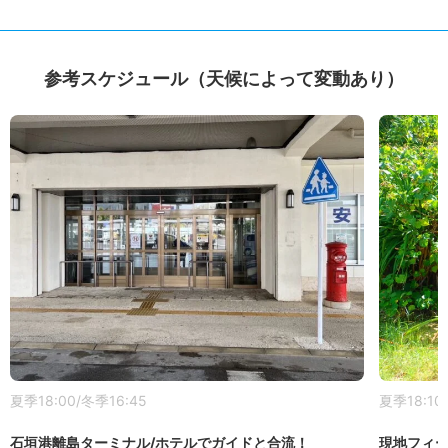
参考スケジュール（天候によって変動あり）
夏季18:00/冬季16:45
夏季18:10
石垣港離島ターミナル
/ホテルでガイドと合流！
現地フィ