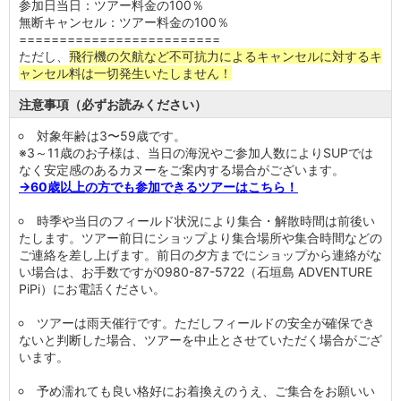
参加日当日：ツアー料金の100％
無断キャンセル：ツアー料金の100％
=========================
ただし、
飛行機の欠航など不可抗力によるキャンセルに対するキ
ャンセル料は一切発生いたしません！
注意事項（必ずお読みください）
対象年齢は3〜59歳です。
※3～11歳のお子様は、当日の海況やご参加人数によりSUPでは
なく安定感のあるカヌーをご案内する場合がございます。
→60歳以上の方でも参加できるツアーはこちら！
時季や当日のフィールド状況により集合・解散時間は前後い
たします。ツアー前日にショップより集合場所や集合時間などの
ご連絡を差し上げます。前日の夕方までにショップから連絡がな
い場合は、お手数ですが0980-87-5722（石垣島 ADVENTURE
PiPi）にお電話ください。
ツアーは雨天催行です。ただしフィールドの安全が確保でき
ないと判断した場合、ツアーを中止とさせていただく場合がござ
います。
予め濡れても良い格好にお着換えのうえ、ご集合をお願いい