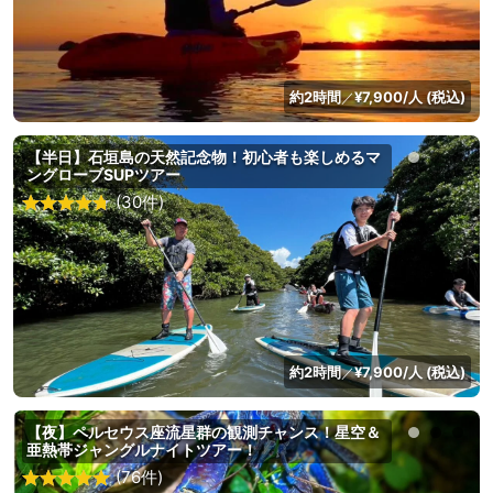
約2時間
¥7,900/人 (税込)
／
【半日】石垣島の天然記念物！初心者も楽しめるマ
ングローブSUPツアー
(30件)
約2時間
¥7,900/人 (税込)
／
【夜】ペルセウス座流星群の観測チャンス！星空＆
亜熱帯ジャングルナイトツアー！
(76件)