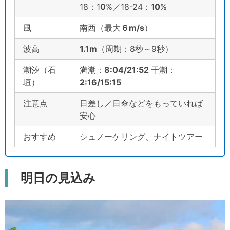
18：1
0
%／18-24：1
0
%
風
南西（最大
６
m/s
）
波高
1.1m
（周期：8秒～9秒）
潮汐（石
満潮：
8:04/21:52
干潮：
垣）
2:16/15:15
注意点
日差し／日傘などをもっていれば
安心
おすすめ
シュノーケリング、ナイトツアー
明日の見込み