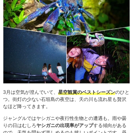
3月は空気が澄んでいて、
星空観賞のベストシーズン
のひと
つ。街灯の少ない石垣島の夜空は、天の川も流れ星も贅沢
なほど降ってきます。
ジャングルではヤシガニや夜行性生物との遭遇も。雨や曇
りの日はむしろ
ヤシガニの出現率がアップ
する傾向がある
ので、天気を問わず楽しめるのも嬉しいポイントです。昼