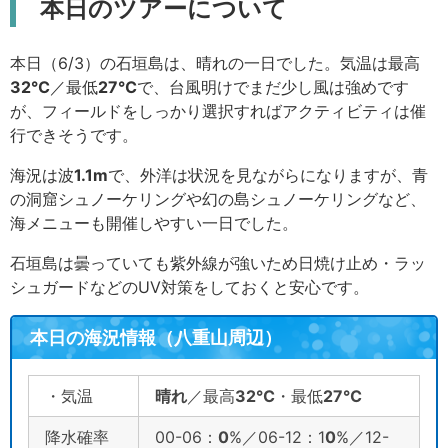
本日のツアーについて
本日（6/3）の石垣島は、晴れの一日でした。気温は最高
32
℃
／最低
27
℃
で、台風明けでまだ少し風は強めです
が、フィールドをしっかり選択すればアクティビティは催
行できそうです。
海況は波
1.1
m
で、外洋は状況を見ながらになりますが、青
の洞窟シュノーケリングや幻の島シュノーケリングなど、
海メニューも開催しやすい一日でした。
石垣島は曇っていても紫外線が強いため日焼け止め・ラッ
シュガードなどのUV対策をしておくと安心です。
本日の海況情報（八重山周辺）
・気温
晴れ
／最高
32
℃
・最低
27
℃
降水確率
00-06：
0
%／06-12：1
0
%／12-