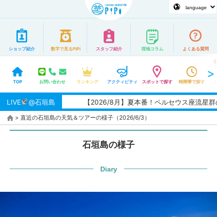
ショップ紹介
数字で見るPiPi
スタッフ紹介
現地コラム
よくある質問
TOP
お問い合わせ
ランキング
アクティビティ
スポットで探す
時間帯で探す
LIVE
@石垣島
【2026/8月】夏本番！ペルセウス座流星群の
>
直近の石垣島の天気＆ツアーの様子（2026/6/3）
石垣島の様子
Diary