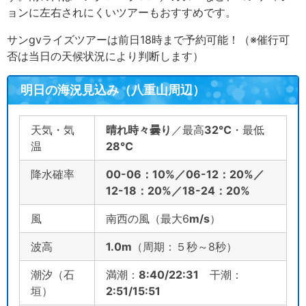
ョンに左右されにくいツアーもおすすめです。
サンgvライズツアーは前日18時まで予約可能！（※催行可
否は当日の天候状況により判断します）
明日の海況見込み（八重山周辺）
天気・気
晴れ時々曇り
／最高
32
℃
・最低
温
28
℃
降水確率
00-06：10%／06-12：20%／
12-18：20%／18-24：20%
風
南西の風（最大6
m/s
）
波高
1.0m
（周期：５秒～8秒）
潮汐（石
満潮：
8:40/22:31
干潮：
垣）
2:51/15:51