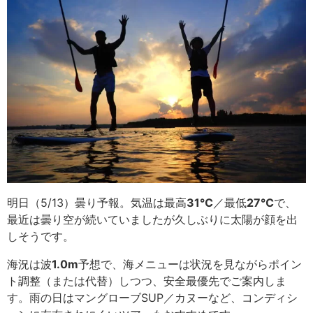
明日（5/13）曇り予報。気温は最高
31
℃
／最低
27
℃
で、
最近は曇り空が続いていましたが久しぶりに太陽が顔を出
しそうです。
海況は波
1.0m
予想で、海メニューは状況を見ながらポイン
ト調整（または代替）しつつ、安全最優先でご案内しま
す。雨の日はマングローブSUP／カヌーなど、コンディシ