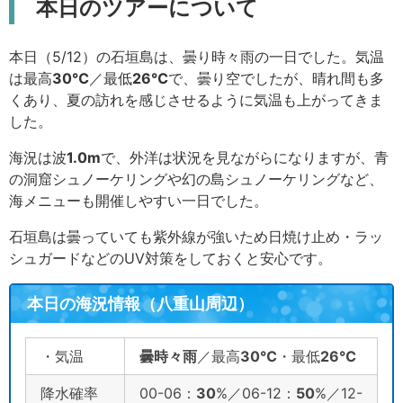
本日のツアーについて
本日（5/12）の石垣島は、曇り時々雨の一日でした。気温
は最高
30
℃
／最低
26
℃
で、曇り空でしたが、晴れ間も多
くあり、夏の訪れを感じさせるように気温も上がってきま
した。
海況は波
1.0
m
で、外洋は状況を見ながらになりますが、青
の洞窟シュノーケリングや幻の島シュノーケリングなど、
海メニューも開催しやすい一日でした。
石垣島は曇っていても紫外線が強いため日焼け止め・ラッ
シュガードなどのUV対策をしておくと安心です。
本日の海況情報（八重山周辺）
・気温
曇時々雨
／最高
30
℃
・最低
26
℃
降水確率
00-06：
30
%／06-12：
50
%／12-