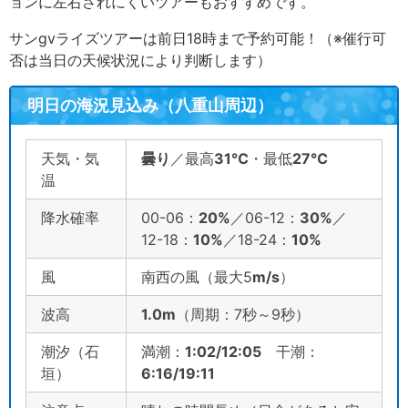
ョンに左右されにくいツアーもおすすめです。
サンgvライズツアーは前日18時まで予約可能！（※催行可
否は当日の天候状況により判断します）
明日の海況見込み（八重山周辺）
天気・気
曇り
／最高
31
℃
・最低
27
℃
温
降水確率
00-06：
2
0
%
／06-12：
3
0%
／
12-18：
10%
／18-24：
10%
風
南西の風（最大5
m/s
）
波高
1.0m
（周期：7秒～9秒）
潮汐（石
満潮：
1:02/12:05
干潮：
垣）
6:16/19:11