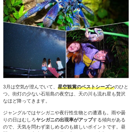
3月は空気が澄んでいて、
星空観賞のベストシーズン
のひと
つ。街灯の少ない石垣島の夜空は、天の川も流れ星も贅沢
なほど降ってきます。
ジャングルではヤシガニや夜行性生物との遭遇も。雨や曇
りの日はむしろ
ヤシガニの出現率がアップ
する傾向がある
ので、天気を問わず楽しめるのも嬉しいポイントです。昼