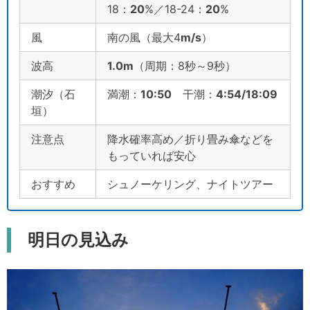
18：
20
%／18-24：
20
%
風
南の風（最大4
m/s
）
波高
1.0m
（周期：8秒～9秒）
潮汐（石
満潮：
10:50
干潮：
4:54/18:09
垣）
注意点
降水確率高め／折り畳み傘などを
もっていれば安心
おすすめ
シュノーケリング、ナイトツアー
明日の見込み