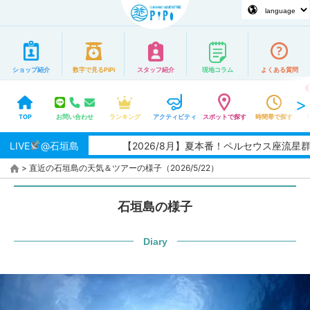
ショップ紹介
数字で見るPiPi
スタッフ紹介
現地コラム
よくある質問
TOP
お問い合わせ
ランキング
アクティビティ
スポットで探す
時間帯で探す
LIVE
@石垣島
【2026/8月】夏本番！ペルセウス座流星群の
>
直近の石垣島の天気＆ツアーの様子（2026/5/22）
石垣島の様子
Diary