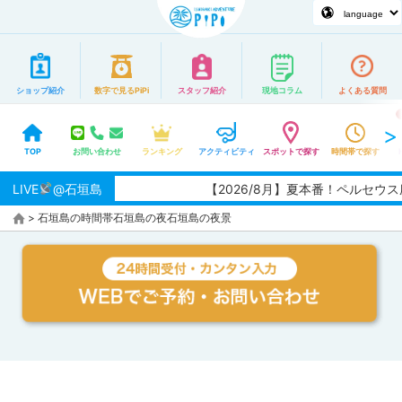
ショップ紹介
数字で見るPiPi
スタッフ紹介
現地コラム
よくある質問
TOP
お問い合わせ
ランキング
アクティビティ
スポットで探す
時間帯で探す
LIVE
@石垣島
【2026/8月】夏本番！ペルセ
>
石垣島の時間帯
石垣島の夜
石垣島の夜景