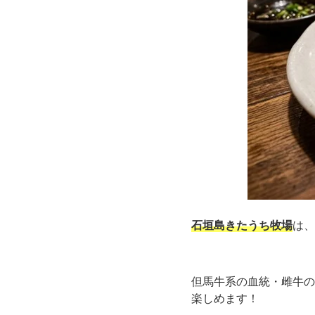
石垣島きたうち牧場
は、
但馬牛系の血統・雌牛の
楽しめます！