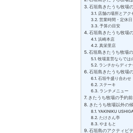
石垣島きたうち牧場
店舗の場所とアク
営業時間・定休日
予算の目安
石垣島きたうち牧場
浜崎本店
真栄里店
石垣島きたうち牧場
牧場直営ならでは
ランチからディナ
石垣島きたうち牧場の
石垣牛盛り合わせ
ステーキ
ランチメニュー
きたうち牧場の予約前
きたうち牧場以外の
YAKINIKU USHIGA
たけさん亭
やまもと
石垣島のアクティビテ