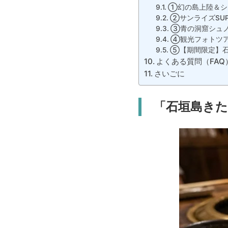
①幻の島上陸＆シュ
②サンライズSUP
③青の洞窟シュ
④観光フォトツ
⑤【期間限定】石
よくある質問（FAQ
さいごに
「石垣島き