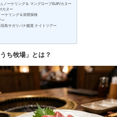
ノーケリング＆ マングローブSUP/カヌー
/カヌー
ノーケリング＆洞窟探検
アー
垣島サガリバナ鑑賞 ナイトツアー
）
たうち牧場」とは？