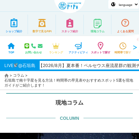
ショップ紹介
数字で見るPiPi
スタッフ紹介
現地コラム
よくある質問
TOP
お問い合わせ
ランキング
アクティビティ
スポットで探す
時間帯で探す
LIVE
【2026/8月】夏本番！ペルセウス座流星群の観測チャンス★お
@石垣島
>
コラム
>
石垣島で南十字星を見る方法！時間帯の早見表やおすすめスポット5選を現地
ガイドがご紹介します！
現地コラム
COLUMN